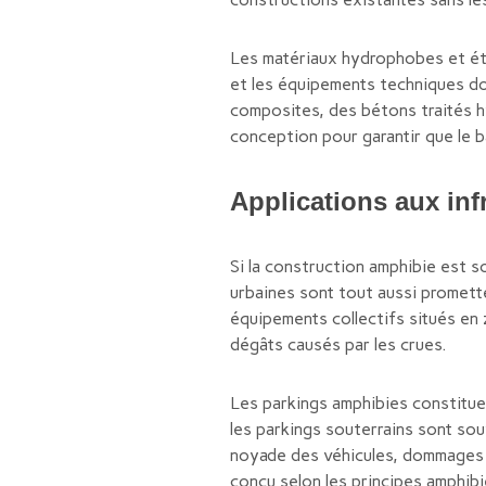
Les matériaux hydrophobes et éta
et les équipements techniques do
composites, des bétons traités h
conception pour garantir que le 
Applications aux inf
Si la construction amphibie est s
urbaines sont tout aussi promette
équipements collectifs situés en
dégâts causés par les crues.
Les parkings amphibies constituen
les parkings souterrains sont so
noyade des véhicules, dommages a
conçu selon les principes amphib