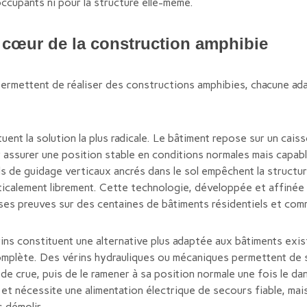
ccupants ni pour la structure elle-même.
 cœur de la construction amphibie
ermettent de réaliser des constructions amphibies, chacune a
uent la solution la plus radicale. Le bâtiment repose sur un cai
assurer une position stable en conditions normales mais capable
ls de guidage verticaux ancrés dans le sol empêchent la structur
rticalement librement. Cette technologie, développée et affin
it ses preuves sur des centaines de bâtiments résidentiels et co
ins constituent une alternative plus adaptée aux bâtiments exis
mplète. Des vérins hydrauliques ou mécaniques permettent de 
 de crue, puis de le ramener à sa position normale une fois le d
et nécessite une alimentation électrique de secours fiable, mai
 démolir.