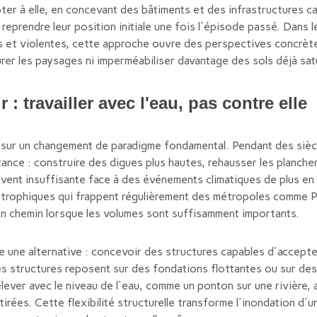
apter à elle, en concevant des bâtiments et des infrastructures c
reprendre leur position initiale une fois l'épisode passé. Dans 
 et violentes, cette approche ouvre des perspectives concrète
urer les paysages ni imperméabiliser davantage des sols déjà sat
 : travailler avec l'eau, pas contre elle
sur un changement de paradigme fondamental. Pendant des siècl
tance : construire des digues plus hautes, rehausser les planche
ent insuffisante face à des événements climatiques de plus en p
astrophiques qui frappent régulièrement des métropoles comme P
son chemin lorsque les volumes sont suffisamment importants.
 une alternative : concevoir des structures capables d'accept
 structures reposent sur des fondations flottantes ou sur des
lever avec le niveau de l'eau, comme un ponton sur une rivière,
etirées. Cette flexibilité structurelle transforme l'inondation 