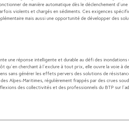
onctionner de manière automatique dès le déclenchement d'une al
parfois violents et chargés en sédiments. Ces exigences spécif
pplémentaire mais aussi une opportunité de développer des sol
te une réponse intelligente et durable au défi des inondations 
t qu'en cherchant à l'exclure à tout prix, elle ouvre la voie à de
ns sans générer les effets pervers des solutions de résistance tr
s des Alpes-Maritimes, régulièrement frappés par des crues sou
éflexions des collectivités et des professionnels du BTP sur l'a