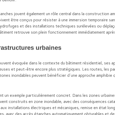
nches jouent également un rôle central dans la construction amp
ivent être conçus pour résister à une immersion temporaire sa
ydrofuges et des installations techniques surélevées ou déplaça
bâtiment retrouve son plein fonctionnement immédiatement après 
rastructures urbaines
ouvent évoquée dans le contexte du bâtiment résidentiel, ses ap
uses et peut-être encore plus stratégiques. Les routes, les park
 zones inondables peuvent bénéficier d'une approche amphibie qu
t un exemple particulièrement concret. Dans les zones urbaines
uvent construits en zone inondable, avec des conséquences cata
ux installations électriques et mécaniques, remise en état lon
ies, avec des accès étanches automatiquement obturables et de