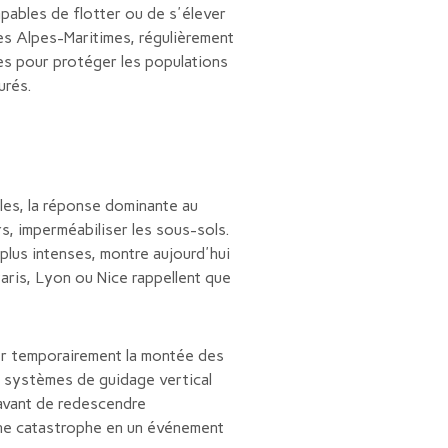
apables de flotter ou de s'élever
les Alpes-Maritimes, régulièrement
s pour protéger les populations
urés.
es, la réponse dominante au
rs, imperméabiliser les sous-sols.
lus intenses, montre aujourd'hui
aris, Lyon ou Nice rappellent que
er temporairement la montée des
 systèmes de guidage vertical
 avant de redescendre
d'une catastrophe en un événement