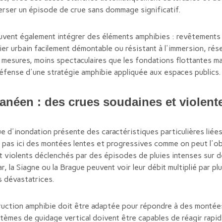
verser un épisode de crue sans dommage significatif.
uvent également intégrer des éléments amphibies : revêtements
ier urbain facilement démontable ou résistant à l'immersion, ré
 mesures, moins spectaculaires que les fondations flottantes ma
défense d'une stratégie amphibie appliquée aux espaces publics.
anéen : des crues soudaines et violent
ue d'inondation présente des caractéristiques particulières liée
 pas ici des montées lentes et progressives comme on peut l'ob
violents déclenchés par des épisodes de pluies intenses sur d
, la Siagne ou la Brague peuvent voir leur débit multiplié par pl
s dévastatrices.
truction amphibie doit être adaptée pour répondre à des montée
èmes de guidage vertical doivent être capables de réagir rapide