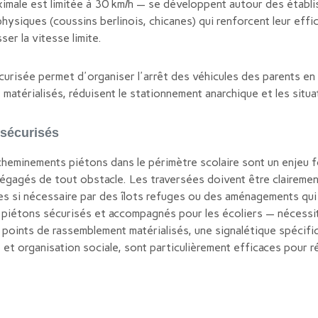
imale est limitée à 30 km/h — se développent autour des établis
iques (coussins berlinois, chicanes) qui renforcent leur effic
er la vitesse limite.
risée permet d'organiser l'arrêt des véhicules des parents en 
 matérialisés, réduisent le stationnement anarchique et les situ
sécurisés
s cheminements piétons dans le périmètre scolaire sont un enjeu 
dégagés de tout obstacle. Les traversées doivent être clairement
es si nécessaire par des îlots refuges ou des aménagements qui 
res piétons sécurisés et accompagnés pour les écoliers — néces
points de rassemblement matérialisés, une signalétique spécifiq
 organisation sociale, sont particulièrement efficaces pour ré