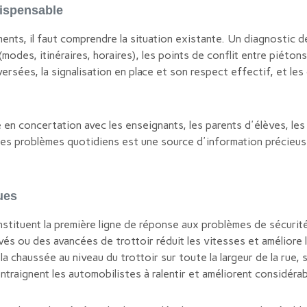
dispensable
ts, il faut comprendre la situation existante. Un diagnostic d
modes, itinéraires, horaires), les points de conflit entre piétons
rsées, la signalisation en place et son respect effectif, et l
en concertation avec les enseignants, les parents d'élèves, les r
des problèmes quotidiens est une source d'information précieu
ues
ituent la première ligne de réponse aux problèmes de sécurité
és ou des avancées de trottoir réduit les vitesses et améliore la
la chaussée au niveau du trottoir sur toute la largeur de la rue,
ontraignent les automobilistes à ralentir et améliorent considér