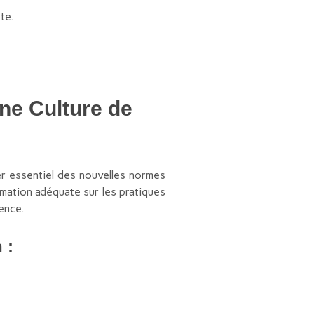
te.
Une Culture de
ier essentiel des nouvelles normes
rmation adéquate sur les pratiques
gence.
 :